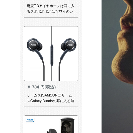
唐麦T 3アイヤホーンは耳に入
るスポポポポポはツワイのレ
イン製耳栓式（12504）で
す。
￥
784 円(税込)
サームス(SAMSUNG)サーム
スGalaxy Bundsの耳に入る無
線Bluetooth HIFI真無線知能ラ
ンニングキングキング(12504)
トラッククS 9ケムロックロッ
クロックロックロックロック