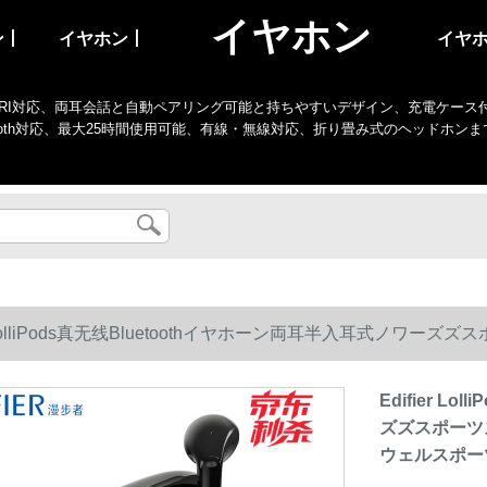
イヤホン
ン丨
イヤホン丨
イヤ
I対応、両耳会話と自動ペアリング可能と持ちやすいデザイン、充電ケース付き、防水、
tooth対応、最大25時間使用可能、有線・無線対応、折り畳み式のヘッドホン
er LolliPods真无线Bluetoothイヤホーン両耳半入耳式
ルスポーツ携帯帯通用ブロック
Edifier L
ズズスポーツ
ウェルスポー