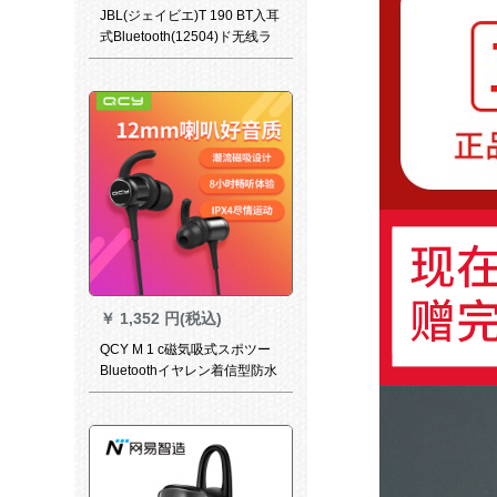
JBL(ジェイビエ)T 190 BT入耳
式Bluetooth(12504)ド无线ラ
イン无线(12504)ドラックによ
り良い可能性があります。
￥
1,352 円(税込)
QCY M 1 c磁気吸式スポツー
Bluetoothイヤレン着信型防水
イホ音楽yaホミコンミョンミ
ョン男女兼用帯電話ブロック