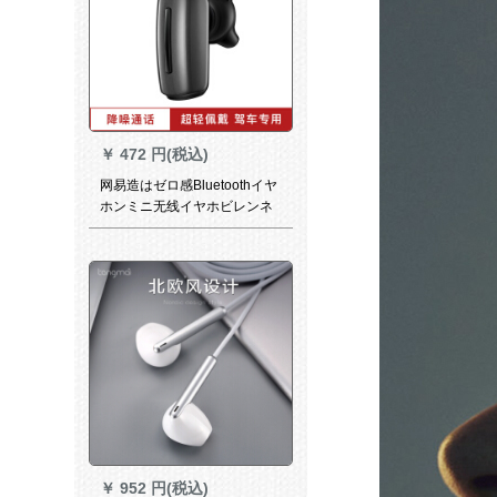
￥
472 円(税込)
网易造はゼロ感Bluetoothイヤ
ホンミニ无线イヤホビレンネ
车载専门用サポラク/Android
フーエエヴィ携帯帯电话会社
厳拉克を选びます。
￥
952 円(税込)