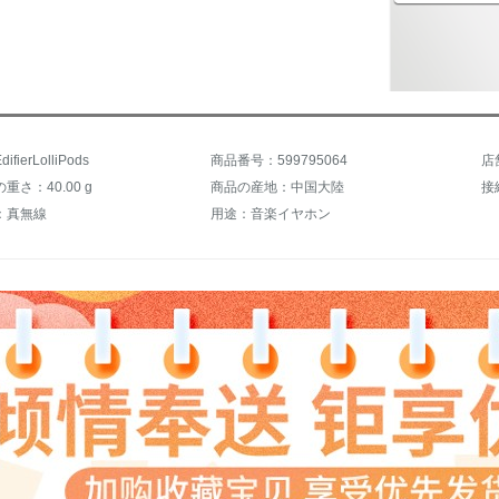
ierLolliPods
商品番号：599795064
店
重さ：40.00 g
商品の産地：中国大陸
接
：真無線
用途：音楽イヤホン