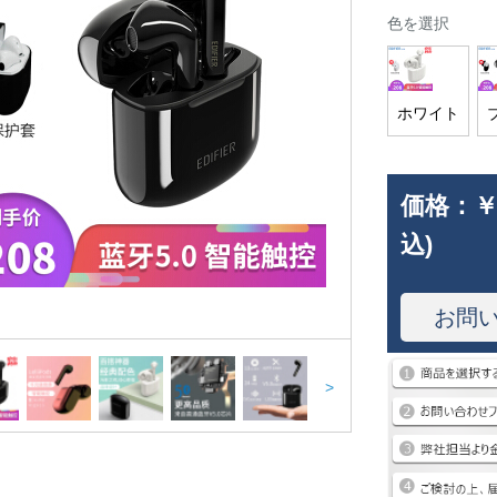
色を選択
ホワイト
価格：
￥
込)
お問
>