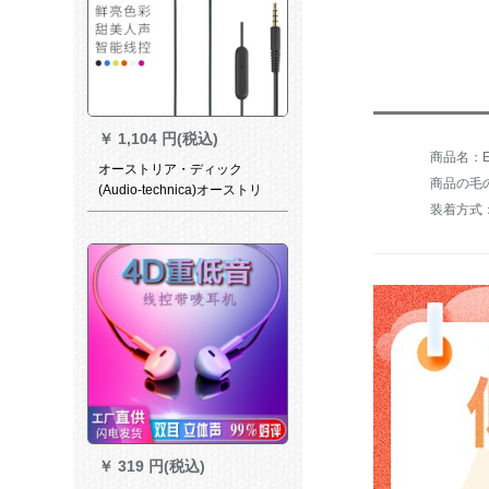
￥
1,104 円(税込)
商品名：Edif
オーストリア・ディック
商品の毛の
(Audio-technica)オーストリ
装着方式
ア・ディック100 is入耳式通
話Ӣド・フード
￥
319 円(税込)