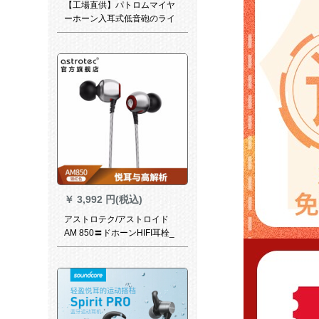
【工場直供】パトロムマイヤ
ーホーン入耳式低音砲のライ
ン制御ベルマイノスリングリ
ングリングリングリングリン
グリングは、Android音楽耳栓
携帯帯の電話のパソコに付い
ています。3 D立体音質【白】
￥
3,992 円(税込)
アストロテク/アストロイド
AM 850〓ドホーンHIFI耳栓_
赤い色