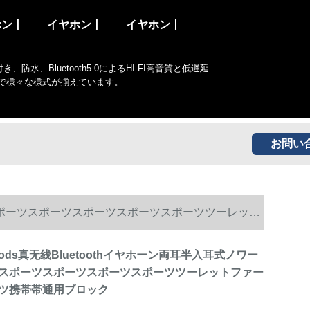
ホン丨
イヤホン丨
イヤホン丨
Bluetooth5.0によるHI-FI高音質と低遅延
まで様々な様式が揃えています。
お問い
ノワーズズスポーツスポーツスポーツスポーツスポーツツーレット
olliPods真无线Bluetoothイヤホーン両耳半入耳式ノワー
スポーツスポーツスポーツスポーツツーレットファー
ツ携帯帯通用ブロック