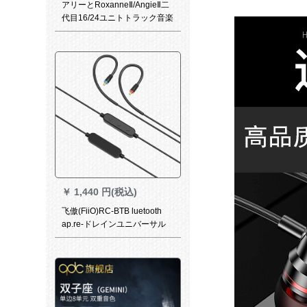
アリーとRoxanneⅡ/AngieⅡ二
代目16/24ユニトトラック音楽
を耳にするӢドアンジェⅡ
￥
1,440 円(税込)
飞傲(FiiO)RC-BTB luetooth
ap.re-ドレインユニバーサル
MMCXラインフルーエルは耳
返し版です。