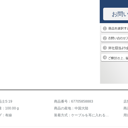
お問
士S 19
商品番号：67705858883
店
100.00 g
商品の産地：中国大陸
商
プ：有線
装着方式：ケーブルを耳に入れるタイプ
用