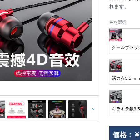
れます。
色を選択
クールブラック
活力赤3.5 
キラキラ銀3.
>
価格：
￥