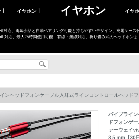
イヤホン
ン丨
イヤホン丨
イヤ
I対応、両耳会話と自動ペアリング可能と持ちやすいデザイン、充電ケース付き、防水、
tooth対応、最大25時間使用可能、有線・無線対応、折り畳み式のヘッドホン
インヘッドフォンケーブル入耳式ラインコントロールヘッドフ
ァーウェイvivo HUAWEI ONA Miアップルサムユニバーサル
パイプライン
ドフォンゲー
されます。
ァーウェイvi
3.5 mm【