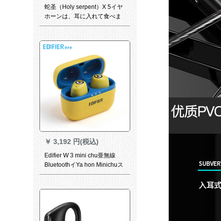
蛇圣（Holy serpent）X 5イヤ
ホーンは、耳に入れて食べま
す。コロンピムの竞争イヤホ
ーン7.1チャイネの麦入耳式ゲ
ムの黒3.5 mmバーです。
￥
3,192 円(税込)
Edifier W 3 mini chu亜無線
BluetoothイYa hon Minichuス
スポ-ツ防水通話インナースポ
ーツスポーツスポーツスポー
ツスポーツスポーツスポーツ
スポーツの黄色