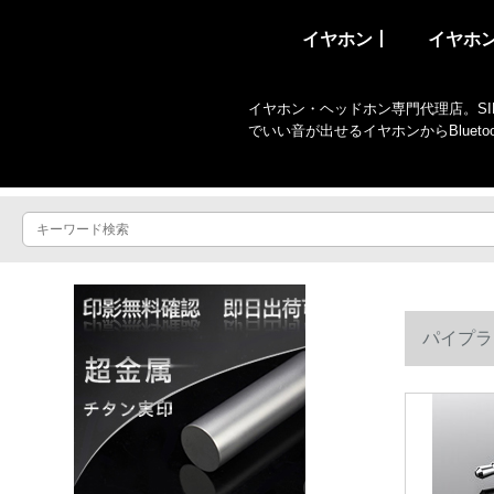
イヤホン丨
イヤホ
イヤホン・ヘッドホン専門代理店。SIR
でいい音が出せるイヤホンからBlue
パイプラ
はoppoフ
る】に適用