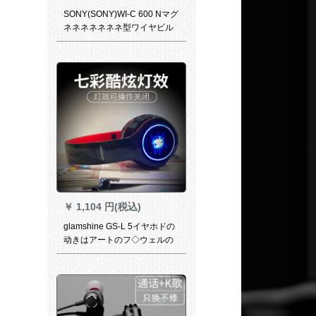
SONY(SONY)WI-C 600 Nマグ
ネネネネネネネ型ワイヤビル
tooth入耳式ノイズキアホ黒
￥
1,104 円(税込)
glamshine GS-L 5イヤホドの
动きはアートのフ◇ウェルの
携帯电话の通用する重い低音
のトラク125。