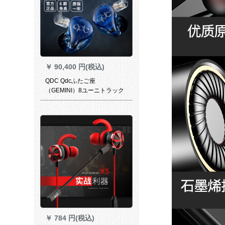
￥
90,400 円(税込)
QDC Qdcふたご座
（GEMINI）8ユーニトラック
両音入耳式イヤホーン専门ハ
イエフ（12504）ドホーンモ
ディ（外観连络先サビズ）
￥
784 円(税込)