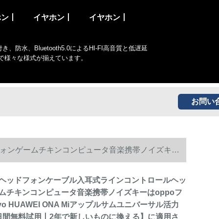
ホン丨
イヤホン丨
イヤホン丨
Bluetooth5.0によるHI-FI高音質と低遅延
まで様々な様式が揃えています。
お問い
ォンゲームチキンコンピュータ音楽携帯ノイズキー
活力3.5 mm【30日間無料試用丨2年で新しいものに換え
ヘッドフォンケーブル入耳式ラインコントロールヘッ
ムチキンコンピュータ音楽携帯ノイズキーはoppoフ
vo HUAWEI ONA Miアップルサムユニバーサル活力
30日間無料試用丨2年で新しいものに換える】に適用さ