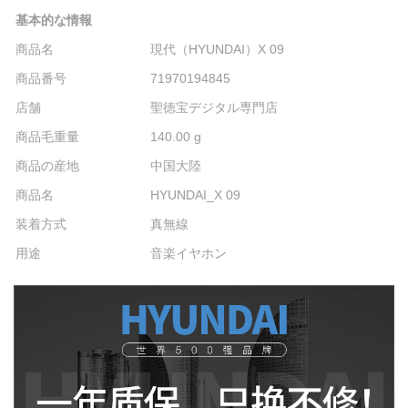
基本的な情報
商品名
現代（HYUNDAI）X 09
商品番号
71970194845
店舗
聖徳宝デジタル専門店
商品毛重量
140.00 g
商品の産地
中国大陸
商品名
HYUNDAI_X 09
装着方式
真無線
用途
音楽イヤホン