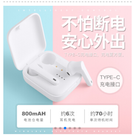
やホーンの竞争ゲー
ランニンニンキーン
ケケネットネット
ムは绝地に生を求め
フーズ
たのに対して、アイ
スをべる。公式の標
準装備はSHP 9500で
す。