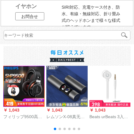
イヤホン
SIRI対応、充電ケース付き、防
水、有線・無線対応、折り畳み
お問合せ
式のヘッドホンまで様々な様式
が揃えています。
￥ 1,043
￥ 1,043
￥ 1,043
￥
フィリップ9500高保
レムソンX-08真无线
Beats urBeats 3入耳
J
真Ӣドホーン(12504)
Bluetoothイヤホーン
式魔音Ӣドホーン三ボ
B
ジットの発热型音楽
TWS両耳ミニス运动
ンボンホート3.5 mm