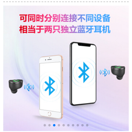
たたたたたたたみ式
ちゃん無線Bluetooth
（Audio-technica）
の重低音スッポポポ
アイホーン運動入耳
ATH-Mart 7/MSR 7 b
ポポポポスポーツツ
式重低音ラニググ装
知らぬぬら人妻Ӣド装
スポポポポポポでツ
着式立体音
着式HIFI ya 4.4バラ
ッと限定されます。
ン接続ATH-MOSR 7
b Lauck 7 b.rackは海
外版を予定していま
す。