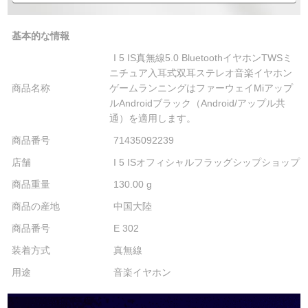
基本的な情報
I 5 IS真無線5.0 BluetoothイヤホンTWSミ
ニチュア入耳式双耳ステレオ音楽イヤホン
商品名称
ゲームランニングはファーウェイMiアップ
ルAndroidブラック（Android/アップル共
通）を適用します。
商品番号
71435092239
店舗
I 5 ISオフィシャルフラッグシップショップ
商品重量
130.00 g
商品の産地
中国大陸
商品番号
E 302
装着方式
真無線
用途
音楽イヤホン