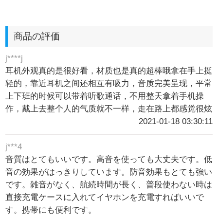
商品の評価
j****j
耳机外观真的是很好看，材质也是真的超棒哦拿在手上挺
轻的，靠近耳机之间还相互有吸力，音质完美呈现，平常
上下班的时候可以带着听歌通话，不用整天拿着手机操
作，戴上去整个人的气质就不一样，走在路上都感觉很炫
2021-01-18 03:30:11
j***4
音質はとてもいいです。高音を使っても大丈夫です。低
音の効果がはっきりしています。防音効果もとても強い
です。雑音がなく、航続時間が長く、普段使わない時は
直接充電ケースに入れてイヤホンを充電すればいいで
す。携帯にも便利です。