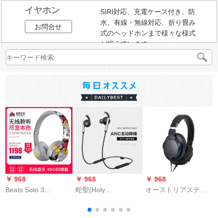
イヤホン
SIRI対応、充電ケース付き、防
水、有線・無線対応、折り畳み
お問合せ
式のヘッドホンまで様々な様式
が揃えています。
￥ 968
￥ 968
￥ 968
￥
Beats Solo 3
蛇聖(Holy
オーストリアスティ
Wireless無線
serpent)ANCライン
リアスティディディ
BluetoothӢドの折り
ティンニニチブノネ
ディティーク