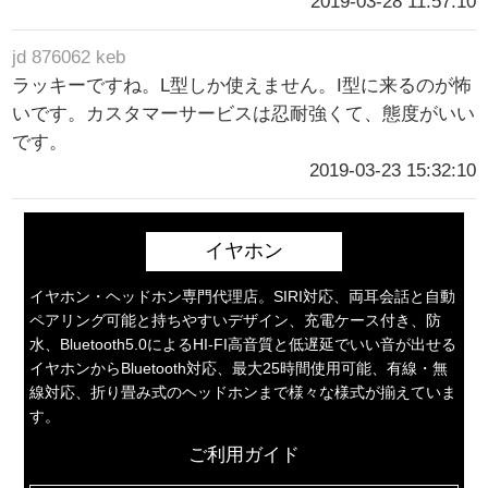
2019-03-28 11:57:10
jd 876062 keb
ラッキーですね。L型しか使えません。I型に来るのが怖
いです。カスタマーサービスは忍耐強くて、態度がいい
です。
2019-03-23 15:32:10
イヤホン
イヤホン・ヘッドホン専門代理店。SIRI対応、両耳会話と自動
ペアリング可能と持ちやすいデザイン、充電ケース付き、防
水、Bluetooth5.0によるHI-FI高音質と低遅延でいい音が出せる
イヤホンからBluetooth対応、最大25時間使用可能、有線・無
線対応、折り畳み式のヘッドホンまで様々な様式が揃えていま
す。
ご利用ガイド