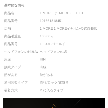
基本的な情報
商品名
1 MORE（1 MORE）E 1001
商品番号
101661818451
店舗
1 MORE 1 MOREイヤホン公式旗艦店
商品毛重量
100.00 g
商品番号
E 1001-ゴールド
ヘッドフォンの付属品
ヘッドフォンの綿
用途
HIFI
接続タイプ
有線
熱がある
熱がある
適用音楽タイプ
流行/ロック/電気音
装着方式
耳に入るタイプ