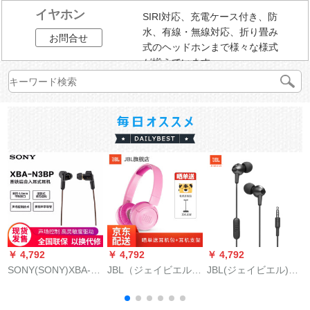
イヤホン
SIRI対応、充電ケース付き、防
水、有線・無線対応、折り畳み
お問合せ
式のヘッドホンまで様々な様式
が揃えています。
￥ 4,792
￥ 4,792
￥ 4,792
￥
SONY(SONY)XBA-N
JBL（ジェイビエル）
JBL(ジェイビエル)C
E
3 BP入耳式ステレッ
JR 300 BT学習
200 SI入耳式イヤホ
ト/耳栓
（12504）グリンド
ーン古铜色携带帯电