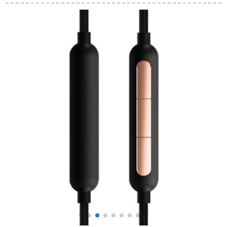
子供用無線
话ステレオ音乐yaホ
Bluetooth（12504）
ーム
ジット低デシベル学
生用イヤホーンピク