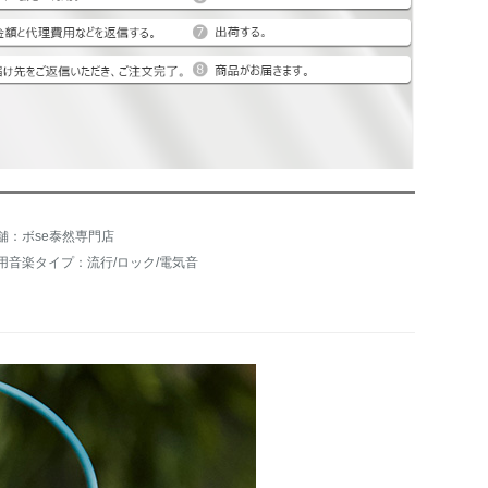
舗：ボse泰然専門店
用音楽タイプ：流行/ロック/電気音