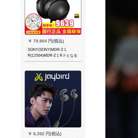
￥
79,904 円(税込)
SONY(SONY)MDR-Z 1
R(12504)MDR-Z 1 Rドとなる
とドの高解像度ステレオオ
(cabaー)MRD-Z 1 Rドとな
る。
￥
6,392 円(税込)