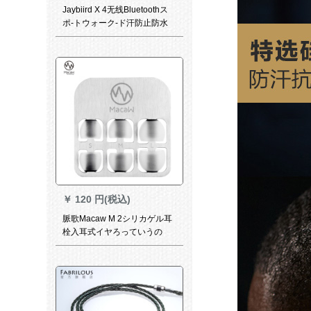
Jaybiird X 4无线Bluetoothス
ポ-トウォーク-ド汗防止防水
パ-ソラ音楽8时间フレム电光
ブラク
￥
120 円(税込)
脈歌Macaw M 2シリカゲル耳
栓入耳式イヤろっていうの
は、デシカルカルカルバール
ということです。