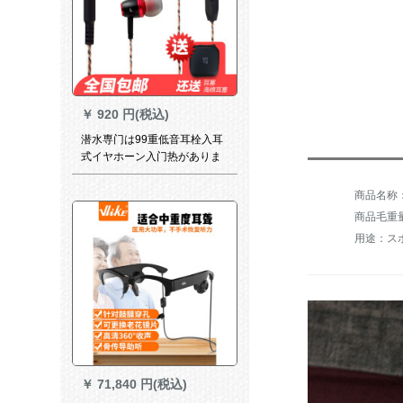
￥
920 円(税込)
潜水専门は99重低音耳栓入耳
式イヤホーン入门热がありま
す。HIFIは麦防音運動を持ち
ました。スティレオネ音楽mi
foァウェル泛用潜韻mc 09潜
商品毛重量：
99帯麦（黒赤-低抵抗版）を持
用途：ス
ちます。
￥
71,840 円(税込)