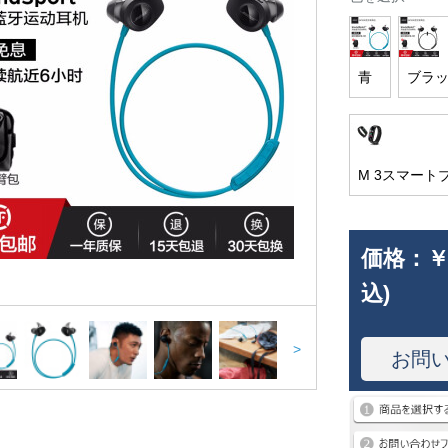
青
ブラ
M 3スマート
価格：
￥
込)
>
お問