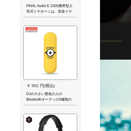
FINAL Audio E 1000携帯型入
耳式イヤホーンは、音楽イヤ
ホーンの流れを损なうなうな
うなないブラです。
￥
952 円(税込)
DJの小さい黄色の人の
Bluetoothオーディの5種類の
小さい黄色の人の音効果の有
線のイホーン/車載/音響は
Bluetooth有線を回転して、無
線Bluetooth Cobaに変化しま
す。