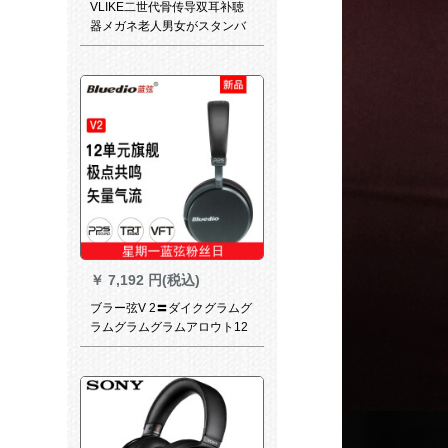
VLIKE二世代骨传导双耳补聴
器メガネ老人男女がスタンバ
イしているというのに长视聴
覚障害者耳かき黒T 2
￥
7,192 円(税込)
ブラー弦V 2〓ダイクグラムグ
ラムグラムグラムアロウト12
ホーン12ホーンン12ホーンン
ンン12リングリングリングリ
ングリングリングリングリン
グリングポイント。