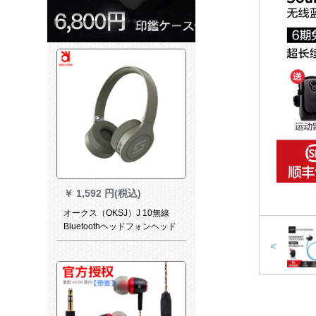
￥
1,592 円(税込)
オークス（OKSJ）J 10無線
Bluetoothヘッドフォンヘッド
セットヘッドセットは、折り
<
畳み式のNoes Caranステレオ
ステレオ携帯電話ビジネス旅
行ゲームステレオスポーツ
HIFIヘッドフォンのミントグ
リーンを着用します。