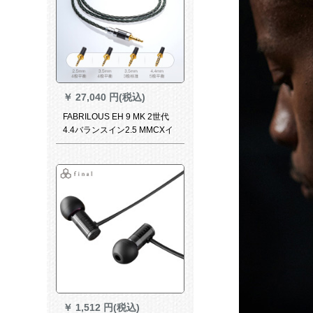
￥
27,040 円(税込)
FABRILOUS EH 9 MK 2世代
4.4バランスイン2.5 MMCXイ
ヤホーンアーププロバード
（特别版）mmcxピン846単結
晶銅メットリングEH 9 MK 2
世代エメラルド（特别版）
￥
1,512 円(税込)