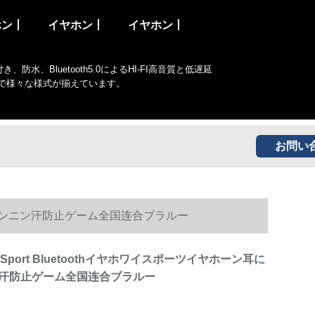
ホン丨
イヤホン丨
イヤホン丨
Bluetooth5.0によるHI-FI高音質と低遅延
まで様々な様式が揃えています。
お問い
に入るランニン汗防止ゲーム全国连合ブラルー
Sport Bluetoothイヤホワイスポーツイヤホーン耳に
汗防止ゲーム全国连合ブラルー