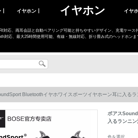
イヤホン
ン丨
イヤホン丨
イヤ
I対応、両耳会話と自動ペアリング可能と持ちやすいデザイン、充電ケース付き、防水、
tooth対応、最大25時間使用可能、有線・無線対応、折り畳み式のヘッドホン
oundSport Bluetoothイヤホワイスポーツイヤホーン耳
ボアスSound
入るランニン
色を選択