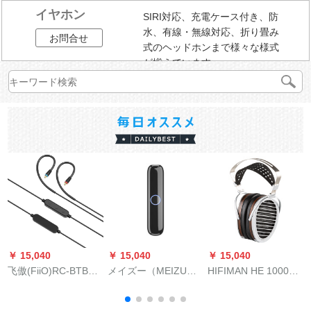
イヤホン
SIRI対応、充電ケース付き、防
水、有線・無線対応、折り畳み
お問合せ
式のヘッドホンまで様々な様式
が揃えています。
￥ 15,040
￥ 15,040
￥ 15,040
￥
飞傲(FiiO)RC-BTB
メイズー（MEIZU）
HIFIMAN HE 1000
S
luetooth ap.re-ドレイ
Bluetoothオーストリ
se(12504)平面振動フ
1
ンユニバーサル
アディック4.2無傷ス
ィルムスティムマグ
B