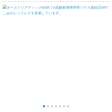
MMCXラインフルー
ディオ音楽ワイレー
がHIFI発熱イホーン
エルは耳返し版で
レーレーレーレーレ
を押えます。
す。
ースススススス3.5
mm携帯帯電話の?