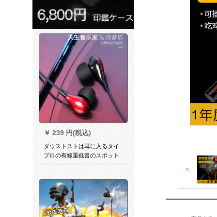
￥
239 円(税込)
ダウストストは耳に入るタイ
プロの有線重低音のスポット
ライクです。カラオケは鶏肉
<
を食べます。耳栓アンdroidア
クアセは黒赤です。