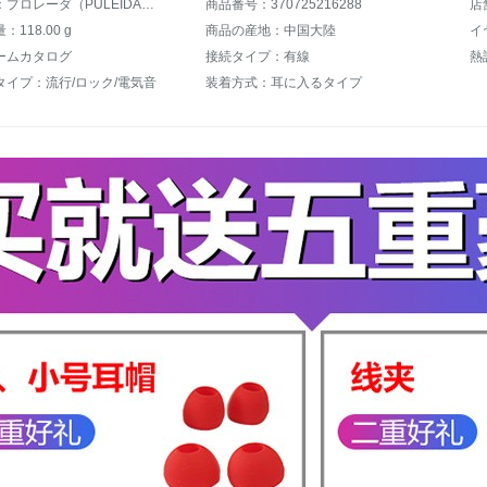
商品名称：プロレーダ（PULEIDA）プロレーダの手遊電競ゲームのミングセグ入耳式チキンを食べます。携帯電話はユニバーサルで取り外し可能です。マイクはラインコントロールのヘッドホンを持っています。
商品番号：370725216288
店
118.00 g
商品の産地：中国大陸
イ
ームカタログ
接続タイプ：有線
熱
タイプ：流行/ロック/電気音
装着方式：耳に入るタイプ