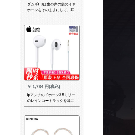
ダムギF 3は生の声の袋のイヤ
ホーンをそのままにして、耳
に入ります式の通用する重い
低音の携帯帯電話の音楽の耳
栓を持って糸の訴えをしま
す。
￥
1,784 円(税込)
ipアンチのドホーン3.5ミリー
のレインコートラックを耳に
入れました。ベトの耳栓の规
格品です。iPhone 6 s/4 s/5
s/6 plus 3.5 mmの丸のいで
す。iPhone 5/6アプロのオリ
ジナルト商品です。