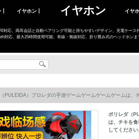
イヤホン
ン丨
イヤホン丨
イヤ
I対応、両耳会話と自動ペアリング可能と持ちやすいデザイン、充電ケース付き、防水、
tooth対応、最大25時間使用可能、有線・無線対応、折り畳み式のヘッドホン
（PULEIDA）プロレダの手游ゲームゲームゲームゲームは
てください。
ポリレダ（P
は、チキを食
してください