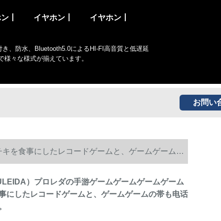
ホン丨
イヤホン丨
イヤホン丨
Bluetooth5.0によるHI-FI高音質と低遅延
まで様々な様式が揃えています。
お問い
、チキを食事にしたレコードゲームと、ゲームゲームの
ULEIDA）プロレダの手游ゲームゲームゲームゲーム
事にしたレコードゲームと、ゲームゲームの帯も电话
。