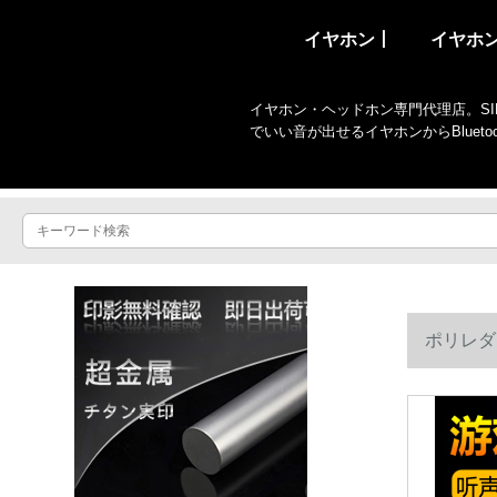
イヤホン丨
イヤホ
イヤホン・ヘッドホン専門代理店。SIR
でいい音が出せるイヤホンからBlue
ポリレダ
帯も电话し