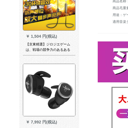
商品毛重量：
用途：ゲ
適用音楽
￥
1,504 円(税込)
【京東精選】ジロジエゲーム
は、戦場の競争力のあるある
アープロ携帯帯電話通用H 32
Dゲームブロックブロックブ
ロックブロックブロックブロ
ックブロックブロックブロッ
クブロックブロックブロック
＿Bluetooth＿Resu Resi onプ
ロモーションは、戦場の競争
力のあるアールプロプロプロ
プロモーション携帯帯携帯電
話共通電話番号H 32 toeye。
￥
7,992 円(税込)