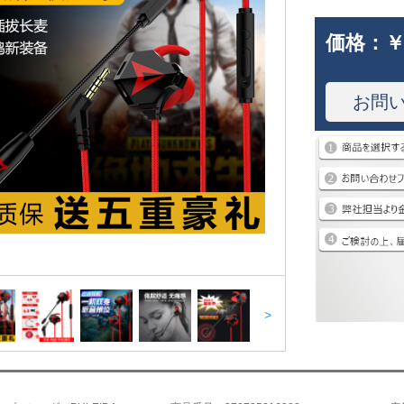
価格：
￥
お問
>