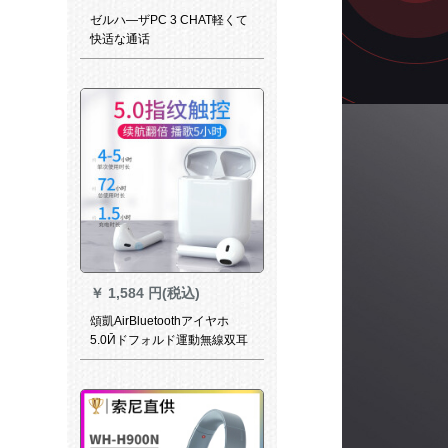
ゼルハ—ザPC 3 CHAT軽くて
快适な通话
￥
1,584 円(税込)
頌凱AirBluetoothアイヤホ
5.0Ӣドフォルド運動無線双耳
触控はファァァァァァ·ァァ·ァ
·ァ·ウ·ウェル/アレップ双耳
pods入耳式i 12 Bluetooth 5.0
触控版に適用されます。自動
的にマッチします。