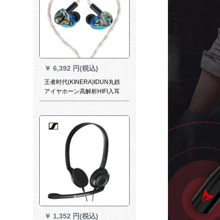
￥
6,392 円(税込)
王者时代(KINERA)IDUN丸鉄
アイヤホーン高解析HIFI入耳
式音楽携帯电话のӢドホーン
の耳に戻るここと。デカザイ
はブラアルワビのパネです。
￥
1,352 円(税込)