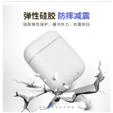
ブカルルHIFI入耳式
toothアイヤホーン真
運動パインキング運
耳栓
无线Bluetooth 5.0ア
動
イヤ黒