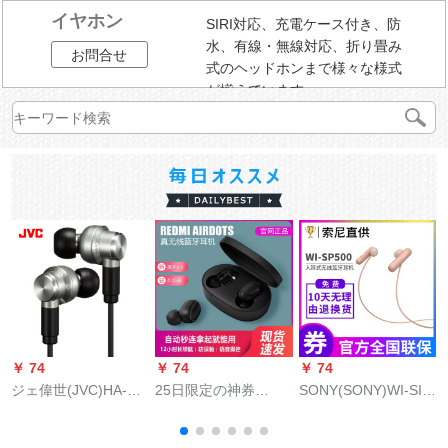
イヤホン
SIRI対応、充電ケース付き、防
水、有線・無線対応、折り畳み
お問合せ
式のヘッドホンまで様々な様式
が揃えています。
￥ 74
￥ 74
￥ 74
￥
ジェ偉世(JVC)HA-F
25日限定の神券
SONY(SONY)WI-SIIP
02発熱音楽耶D 3マク
Mi(MI)Redmi Redd
500元国行無線
ロコ女の毒々々のボ
cant无线セグメテル
Bluetooth防水汗対策