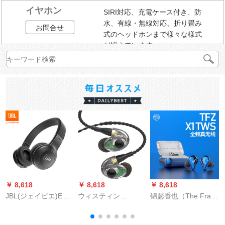
イヤホン
SIRI対応、充電ケース付き、防
水、有線・無線対応、折り畳み
お問合せ
式のヘッドホンまで様々な様式
が揃えています。
￥ 8,618
￥ 8,618
￥ 8,618
￥
JBL(ジェイビエ)E 45
ウィスティン
锦瑟香也（The Frant
BTワヤンBluetoothӢ
Westone AM 30 pro
Zither）TFZ X 1真无
ドスポポポスポーツ
Hi Fi mon Taードとフ
线5.0 Bluetooth运动