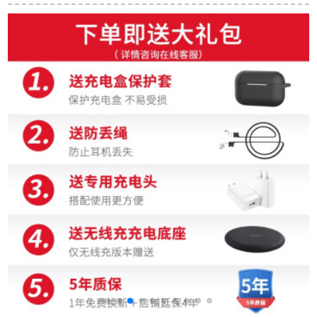
ツツ
ォ`ドの三ユニ`トイホ
防水twsアイヤホーン
`ム
动鉄専门版X 1星空灰