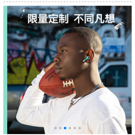
Bluetooth版を適用し
ネネレルポ-ツ音楽近
ます。
视镜zungle suma防水
プロライト防止太阳
セングリラ骨セググ
透明平光メガネ