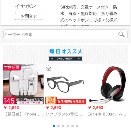
イヤホン
SIRI対応、充電ケース付き、防
水、有線・無線対応、折り畳み
お問合せ
式のヘッドホンまで様々な様式
が揃えています。
￥ 2,693
￥ 2,693
￥ 2,693
￥
【翌日達】iPhone 7
ソクプラスの骨伝导
EdifierK 830おしゃれ
S
Plus/XS/8
ブルートゥートイヤ
なcon pi.ru.ru.stocピ
P/X/XR/ipad
ホーンメガネネネネ
ンピピン