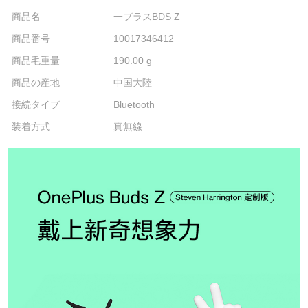
商品名
一プラスBDS Z
商品番号
10017346412
商品毛重量
190.00 g
商品の産地
中国大陸
接続タイプ
Bluetooth
装着方式
真無線