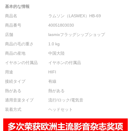
基本的な情報
商品名
ラムソン（LASMEX）HB-69
商品番号
40051803030
店舗
lasmixフラッグシップショップ
商品の毛の重さ
1.0 kg
商品の産地
中国大陸
イヤホンの付属品
イヤホンの付属品
用途
HIFI
接続タイプ
有線
熱がある
熱がある
適用音楽タイプ
流行/ロック/電気音
装着方式
ヘッドセット