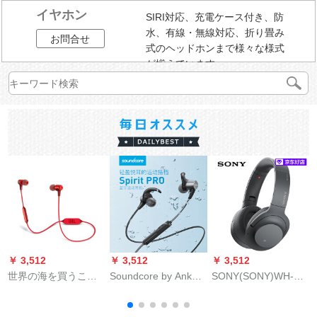
イヤホン
SIRI対応、充電ケース付き、防
水、有線・無線対応、折り畳み
お問合せ
式のヘッドホンまで様々な様式
が揃えています。
￥ 3,512
￥ 3,512
￥ 3,512
￥
世界の海を買うこと
Soundcore by Anker
SONY(SONY)WH-H
B
ができます。
Anker Anker Anker
900 N Bluetooth无线
T
Ankerアスポスポーツ
Ӣドホーンのキズ·ハ