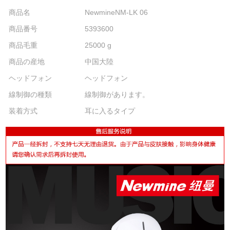
商品名
NewmineNM-LK 06
商品番号
5393600
商品毛重
25000 g
商品の産地
中国大陸
ヘッドフォン
ヘッドフォン
線制御の種類
線制御があります。
装着方式
耳に入るタイプ