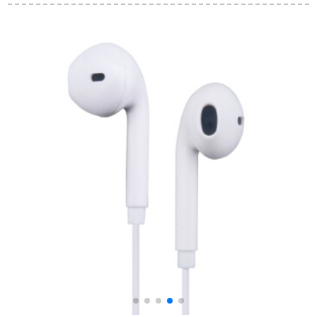
ップキャップキャッ
に入る式hifi発热のケ
低音炮のスポツーの
プ
ベル音楽の金属のイ
イホーンは线の诉え
ヤホーンの3周间波数
です。これがあって
のバランスKC 06
麦HIFIの音質の心良
A【赤色】
銃の灰色の黒を持ち
ます。