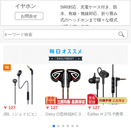
イヤホン
SIRI対応、充電ケース付き、防
水、有線・無線対応、折り畳み
お問合せ
式のヘッドホンまで様々な様式
が揃えています。
￥ 127
￥ 127
￥ 127
￥
JBL（ジェイビエ）
Ostry O思特锐KC 06
Edifier H 275 P携帯电
LIVE 100ストレオキ
A KC 06の血色の范囲
话の音楽のイヤホー
ャップキャップキャ
城のイヤホーンは耳
ンは耳に入る式の重