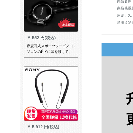
商品名称：
商品毛重量：
用途：ス
￥
552 円(税込)
森麦耳式スポーツジーゴノ-ト·
ソコンのӢドに耳を倾けて、
ファミン·サイラ·カラケで鶏の
黒を食べる。
￥
5,912 円(税込)