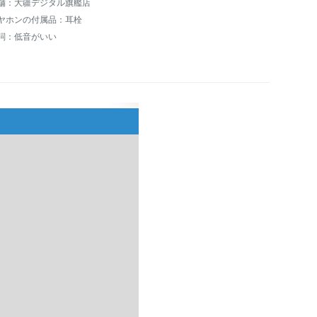
舗：大疆デジタル旗艦店
ヤホンの付属品：耳栓
詞：低音がいい