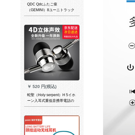
QDC Qdcふたご座
（GEMINI）8ユーニトラック
両音入耳式イヤホーン専门ハ
イエフ（12504）ドホーンモ
ディ（外観连络先サビズ）
￥
520 円(税込)
蛇聖（Holy serpent）H 5イホ
ーン入耳式重低音携帯電話の
魔音耳栓パソコンミファウェ
ル泛用線制御ベト麦K歌亮黒調
音版-麦付き