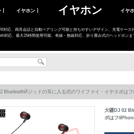
イヤホン
ン丨
イヤホン丨
イヤ
I対応、両耳会話と自動ペアリング可能と持ちやすいデザイン、充電ケース付き、防水、
tooth対応、最大25時間使用可能、有線・無線対応、折り畳み式のヘッドホン
02 BluetoothӢジッドの耳に入る式のワイファイ・イヤスポはフ/
大疆DJ 02
ポはフ/iPh