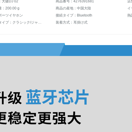
大疆DJ 02
商品番号：4276391681
店
200.00 g
商品の産地：中国大陸
イ
ポーツイヤホン
接続タイプ：Bluetooth
熱
適用音楽タイプ：クラシック/ジャズ/ブルース
装着方式：耳掛け式