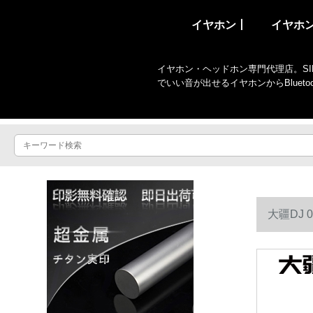
イヤホン丨
イヤホ
イヤホン・ヘッドホン専門代理店。SIR
でいい音が出せるイヤホンからBlue
大疆DJ 
す。