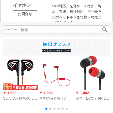
イヤホン
SIRI対応、充電ケース付き、防
水、有線・無線対応、折り畳み
お問合せ
式のヘッドホンまで様々な様式
が揃えています。
￥ 1,992
￥ 1,992
￥ 1,992
￥
Ostry O思特锐KC 06
世界の海を買うこと
逸光（ECCI）PR 200
A KC 06の血色の范囲
ができます。
MK 2ゾウゾウゾウゾ
プ
城のイヤホーンは耳
ウウクHFi入耳式イヤ