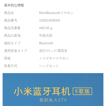
基本的な情報
商品名
MimiBluetoothイヤホン
商品番号
10002458569
商品毛重量
440.00 g
商品の産地
中国大陸
接続タイプ
Bluetooth
適用音楽タイプ
流行/ロック/電気音
用途
ノイズキーイヤホン
装着方式
ヘッドセット