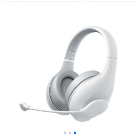
に入る式hifi発热のケ
ホーンMKii黒公式標
ベル音楽の金属のイ
準装備
ヤホーンの3周间波数
のバランスKC 06
A【赤色】