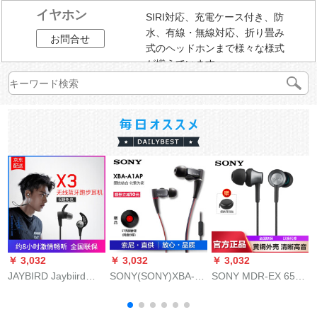
イヤホン
SIRI対応、充電ケース付き、防
水、有線・無線対応、折り畳み
お問合せ
式のヘッドホンまで様々な様式
が揃えています。
￥ 3,032
￥ 3,032
￥ 3,032
￥
JAYBIRD Jaybiird无
SONY(SONY)XBA-A
SONY MDR-EX 650
线Bluetoothイヤホー
1 APホーン耳に入る
AP入耳式重低音Ӣド
ンの李易峰&陈赫の同
ユニバーサールの低
ホーン携帯帯电话共