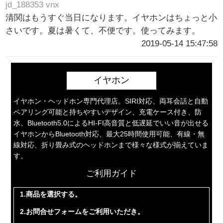
jd_188353 vnx
清関はもうすぐ当日になります。イヤホンはちょっと小
さいです。夏は暑くて、不便です。使ってみます。
2019-05-14 15:47:58
イヤホン
イヤホン・ヘッドホン専門代理店。SIRI対応、両耳会話と自動
ペアリング可能と持ちやすいデザイン、充電ケース付き、防
水、Bluetooth5.0によるHI-FI高音質と低遅延でいい音が出せる
イヤホンからBluetooth対応、最大25時間使用可能、有線・無
線対応、折り畳み式のヘッドホンまで様々な様式が揃えていま
す。
ご利用ガイド
1.商品を選択する。
2.お問合せフォームをご利用いただき。