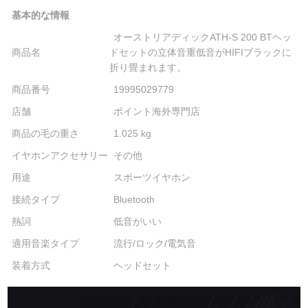
基本的な情報
オーストリアディックATH-S 200 BTヘッ
商品名
ドセットの立体音重低音がHIFIブラックに
折り畳まれます。
商品番号
19995029779
店舗
ポイント海外専門店
商品の毛の重さ
1.025 kg
イヤホンアクセサリー
その他
用途
スポーツイヤホン
接続タイプ
Bluetooth
熱詞
低音がいい
適用音楽タイプ
流行/ロック/電気音
装着方式
ヘッドセット