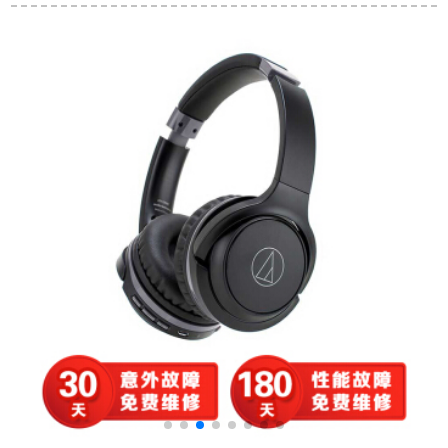
じタイプロのイヤホ
音バラスのライン制
通线制御ベルト麦通
ーンの捷伯徳运动は
御ベルのマイシーの
话三周波バーン耳栓
耳に入ってきたグー
耳栓黒
黒
ニンX 3がクリングで
暗いです。