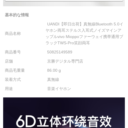
基本的な情報
UANDI【即日出荷】真無線Bluetooth 5.0イ
ヤホン両耳ステルス入耳式ノイズマインア
商品名称
ップルvivo Mioppoファーウェイ携帯通用ブ
ラックTWS-Pro笑顔両耳
商品番号
50825149589
店舗
京勝デジタル専門店
商品毛重量
86.00 g
装着方式
真無線
用途
音楽イヤホン