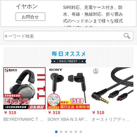
イヤホン
SIRI対応、充電ケース付き、防
水、有線・無線対応、折り畳み
お問合せ
式のヘッドホンまで様々な様式
が揃えています。
￥ 518
￥ 518
￥ 518
￥
BEYRDYNAMIC T 1
SONY XBA-N 3 AP入
オーストリアディッ
R
2世代t 1.2.0フルバッ
耳式丸鉄(12504)ジッ
クはIM
クHIFIT 5 P.2.0頭は
ドホーンドーム
01/02/03/50/70で
ト