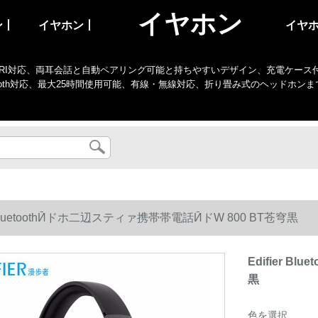
イヤホン
ン丨
イヤホン丨
イヤ
I対応、両耳会話と自動ペアリング可能と持ちやすいデザイン、充電ケース付き、防水、
tooth対応、最大25時間使用可能、有線・無線対応、折り畳み式のヘッドホン
er BluetoothӢドホ二辺スティァ携帯帯電話ӢドW 800 BT苍穹黒
Edifier 
黒
色を選択