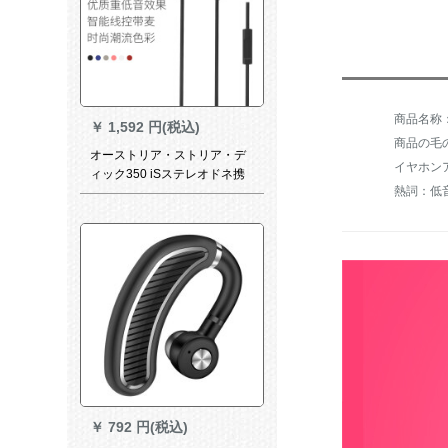
￥
1,592 円(税込)
商品の毛の
オーストリア・ストリア・デ
イヤホン
ィック350 iSステレオドネ携
熱詞：低
帯电话通话黒アボリューショ
ン・ショー
￥
792 円(税込)