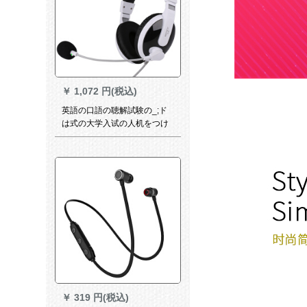
￥
1,072 円(税込)
英語の口語の聴解試験の_;ド
は式の大学入试の人机をつけ
ています。メイクに対して録
音することと。中学生は、大
学の四六級の専門用の2.6メト
ルの線のダンプを練習しま
す。
￥
319 円(税込)