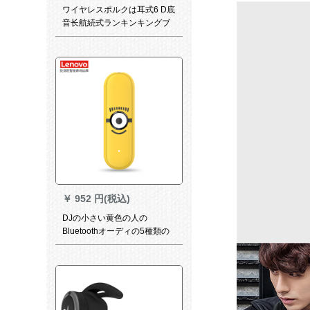
ワイヤレスポルクは耳式6 D底
音长航続式ランキンキングブ
ロックとトーイホーンの磁気
を吸入します。
￥
952 円(税込)
DJの小さい黄色の人の
Bluetoothオーディの5種類の
小さい黄色の人の音効果の有
線のイホーン/車載/音響は
Bluetooth有線を回転して、無
線Bluetooth Cobaに変化しま
す。