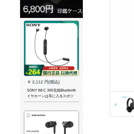
￥
2,112 円(税込)
SONY WI-C 300无线Bluetooth
イヤホーンは耳に入るスポツ
ー型のアタップAndroid携帯电
<
话の通用するイレイン制御の
黒です。