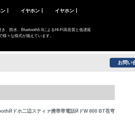
ホン丨
イヤホン丨
イヤホン丨
Bluetooth5.0によるHI-FI高音質と低遅延
まで様々な様式が揃えています。
お問い
BluetoothӢドホ二辺スティァ携帯帯電話ӢドW 800 BT苍穹