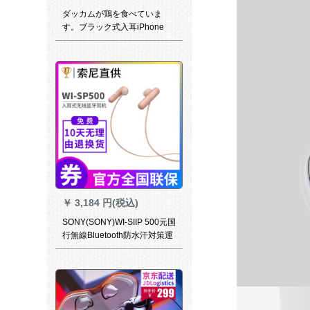
ダッカムが鶏を食べていま
す。ブラック式入耳iPhone
6/8アル7 X Android burack
￥
3,184 円(税込)
SONY(SONY)WI-SIIP 500元国
行無線Bluetooth防水汗対策運
動パインキング運動