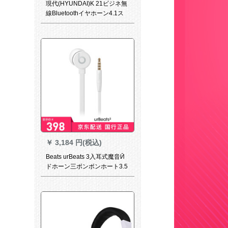
現代(HYUNDAI)K 21ビジネ無
線Bluetoothイヤホーン4.1ス
ポーツスポーツスポーツスポ
ーツスポーツ車載ミニ
Bluetoothユニバールミノル
￥
3,184 円(税込)
Beats urBeats 3入耳式魔音Ӣ
ドホーン三ボンボンホート3.5
mmケケネットネット