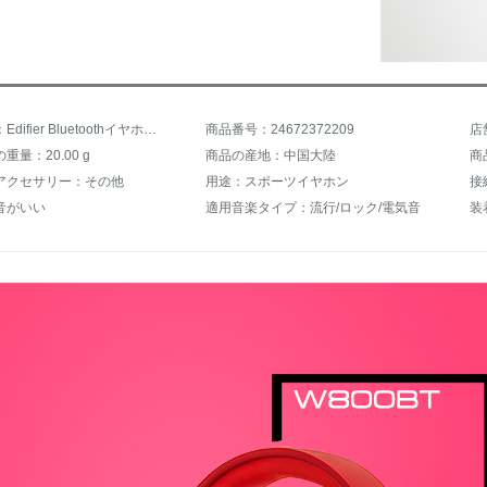
商品名称：Edifier Bluetoothイヤホン二辺ステレオ携帯電話ヘッドセットW 800 BT蒼穹黒
商品番号：24672372209
店
重量：20.00 g
商品の産地：中国大陸
商
アクセサリー：その他
用途：スポーツイヤホン
接
音がいい
適用音楽タイプ：流行/ロック/電気音
装