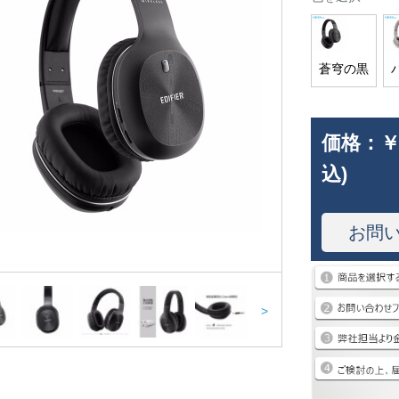
蒼穹の黒
価格：
￥
込)
お問
>