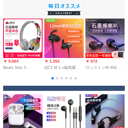
￥ 9,664
￥ 1,352
￥ 872
￥
Beats Solo 3
QCY M 1 c磁気吸式
ロンストンM 466 C
Wireless無線
スポツーBluetoothイ
ノリズムヤとは、ウ
B
BluetoothӢドの折り
ヤレン着信型防水イ
ォーウォーインナー
たたたたたたたみ式
ホ音楽yaホミコンミ
式有線hifi重低音砲K
の重低音スッポポポ
ョンミョン男女兼用
歌調音ベトマルに電
ポポポポスポーツツ
帯電話ブロック
話してもいいです。
スポポポポポポでツ
アルプスファウェル
ッと限定されます。
マイズ携帯帯泛用ミ
ニ耳栓黒