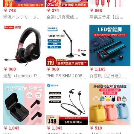
￥ 743
￥ 374
￥ 668
潮流インテリージェ
金运i 17真无线
网易云音乐【11
ント・ブルーtoothӢ
Bluetoothイヤホーン
glamuだけ】酸素イヤ
ッドホーン骨伝导が
は、アタップのoppo
ホケム入耳式ゲム鶏
耳に入らなシンゴル
ファーウェルヴィボ
のK歌パソコン3.5
元无线运动が超长待
MiHUAWEI ONSAサ
mm线控耳麦アイフル
机车で通話していま
ービアス耳入耳式ミ
オウイェイHUAWEI
す。ファァァウェル
ニ华强北スポスツヤ
ONAーoppomivivo携
oppoHUAWEI ONA共
ホーンに适用されま
帯のイヤは赤です。
￥ 968
￥ 968
￥ 1,163
通【黒】携帯電話の
す。
連想（Lenovo）P
PHILPS SHM 1008パ
百勝風【翌日達】真
充電が速いです。耳
320+ヘッドホンヘッ
ソコンコクSHM 1008
無線Bluetoothイヤホ
に入らないです。
ドホンヘッドホンヘ
USBカードド版
ーンMini strus運動入
ッドホン耳打ちゲー
耳式ノズキー車両耳
ムミョンセトチキン
はアールトラックで
ヘッドホンパソコン
ある。アウェイop
ネット授業ヘッドセ
pomivivo TWSサラウ
ットアップグレード
ド重低音【メタリッ
￥ 1,043
￥ 1,343
￥ 518
版ヘッドセットセッ
クトラック】起動。