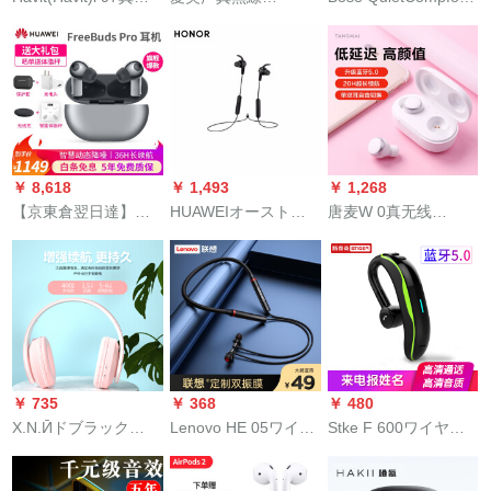
线Bluetoothイヤホン
Bluetoothイヤホン両
Earbuds真无线
ニング运动鶏ゲムを
耳入耳式ランニング
Bluetooth騒音解消ス
食べて耳に入れた。
音楽運動はメズアッ
ポーツノイーズゲー
ノイズキ·ゼル·アープ
プルファーウェイ
ムゲームゲームゲー
ファ·ウェルMi携帯携
oppomivivoミニ携帯
ムゲームゲームゲー
帯电话通用京东巴ー
電話通用ホワイト
ムゲームゲームゲー
ション黒
【両耳＋充電ケース
ムゲームゲームゲー
￥ 8,618
￥ 1,493
￥ 1,268
＋充電ライン】
ムゲームゲームゲー
【京東倉翌日達】フ
HUAWEIオーストリ
唐麦W 0真无线
ムゲームゲームゲー
ァン・ウェル真無線
アナスポーツツ
Bluetoothイヤホーン
ムゲームゲームゲー
Bluetoothスポツーバ
Bluetoothイヤホーン
スポーツスポーツス
ムゲームゲームゲー
ックバックバックバ
X Sport AM 61
ポーツスポーツニワ
ムゲームゲームゲー
ックバックフリーフ
Lanning gmag negネ
トリ音楽携帯电话の
ムゲームゲームゲー
リープランプランプ
ット防水ワイアレン
イヤホーンはファァ
ムゲームゲームゲー
ランプランプランプ
ナイトナイト（幻夜
ァイイoppo Miss
ムゲームゲームゲー
ランプランプランプ
黒）はHUAWEI
iPhone 8/11/12 Pro无
ムゲームゲームゲー
￥ 735
￥ 368
￥ 480
ランプランプランプ
ONKAケタに適用され
线イヤホーン月光白
ムゲームコンポーネ
X.N.Ӣドブラック
Lenovo HE 05ワイヤ
Stke F 600ワイヤの
ランプランプランプ
ます。
に适用されます。
ントコンポーネント
toothӢッド全巻の耳
Bluetoothジッドフィ
运动は耳に入れてい
ランプランプランプ
コンポーネントコン
ゲム音乐ラニン運動
ット首挂け式ランニ
ます。Bluetooth 5.0
ランプランプランプ
ポーネントコンポー