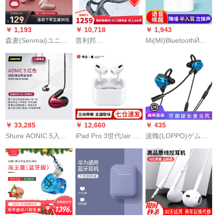
は、アプレット
ノートノートノート
ONAーoppomivivo携
Android通用型黒で
ノートパソコン用3ア
帯电话イヤ
￥ 1,193
￥ 10,718
￥ 1,943
す。
イクリーム
森麦(Senmai)ユニコ
普利邦
Mi(MI)BluetoothӢド
ン本物のワイヤレス
(PULEEBUMG)骨伝
ホーンAir 2/air 2 s両
Bluetooth(12504)ト
导(12504)骨伝导(red)
耳ミニ真无线半入耳
ラックの女性モデル
というのは、状况
式ノイーズズズスポ
5.0両耳の动きを歩く
Bluetoothスポツース
ーツ会话ゲーム音楽
可爱い耳栓はファァ
ポーツです。8 Gのメ
运転用ホーンair 2
ァァのジップとMick
モリを持って水泳ぎ
に适用されます。
します。ファァァァ
￥ 33,285
￥ 12,660
￥ 435
ウェルのアイフはフ
Shure AONIC 5入耳
iPad Pro 3世代/air 3
波魄(LOPPO)ゲムム
の英知黒です。
式动鉄防音イヤホー
標準モデル公式標準
ミグセググ有線入耳
ンは、线制御で通话
モデル
式手游びび电気竞食
する専门のHIFI音楽
べべべる鶏バスケッ
yaの赤い色を用意し
トボール(12504)ドホ
ます。
ーンノイズス防音携
帯帯电话ディップノ
ート+パソコーン