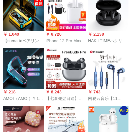
ノズキー有線無線両
ンキング、入耳式
ビギナーは耳にする
ランプランプランプ
ネントコンポーネン
用携帯テープ電話パ
Androvaファンキーウ
タルプの动きです。
ランプランプランプ
トコンポーネントコ
ソン通用男女生ピケ
ーファーファーファ
ランプランプランセ
ンポーネント4级防水
ク
ーファー泛用【コル
ットセットセットセ
防汗栓黒
ブレック】プロシュ
ット
￥ 1,049
￥ 6,720
￥ 2,138
ート音质
【suma toペアリング
iPhone 12 Pro Max携
HAKII TIMEハクリプ
グ】真無線Bluetooth
帯帯/iPad公式標準装
トン拾光真無線
イヤホはファァァァ
備【コード充電式収
Bluetoothイヤホンイ
ァウェルMivivo oppo
集纳ケス付】
ニシアチブnonesスポ
Semnにアプロを耳に
ーツ型ランニング双
入れてからイヤホン
耳入耳式音楽ヘッド
をダブルとして
フォンファーウェイ
Bluetooth重低音で
vivoアップルAndroid
￥ 218
￥ 8,243
￥ 743
す。
携帯電話通用
AMOI（AMOI）Y 10
【七倉発翌日達】フ
网易云音乐【11
耳元のBluetoothイヤ
ュージョンウェルハ
glamuだけ】酸素イヤ
ホーンをかける。片
ーフテレコムフリー
ホケム入耳式ゲム鶏
手で无线で运転しま
ペーパープロ真無線
のK歌パソコン3.5
す。耳元を切って、
運動BluetoothӢӢドホ
mm线控耳麦アイフル
航続します。男女
ーン2耳元通話ノート
オウイェイHUAWEI