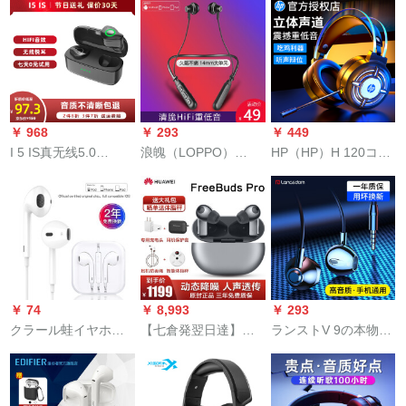
＿ya hon高音質ノイ
Bluetoothアイヤホー
17 A 3 A 5 A 7 K 1 A
ズキが主動的ななな
ンがあります。本当
9ベルト耳栓白公式標
なノイズバ携帯電話
に无线双耳入耳式の
準装備
は黒電話で通話しま
ミニ防水アールの安
す。
卓华は携帯电话のし
めに通用します。
￥ 968
￥ 293
￥ 449
I 5 IS真无线5.0
浪魄（LOPPO）
HP（HP）H 120コン
Bluetoothイヤホーン
Bluetoothイヤホワイ
ピュータヘッドセッ
TWSミニレレレレレ
ヤ半耳式運動ジグネ
トヘッドセットヘッ
レレレレ音乐イホゲ
ク型磁気吸收帯電話
ドセットヘッドセッ
ンンンンンンンはフ
Mivivoファァイエテ
トヘッドセットヘッ
ァァァンMiアール
ィoppo Att泛用【バー
ドセットヘッドセッ
Android burackを适
ジプロ5.0 Bloth】
トヘッドセットヘッ
用します。
ドセットヘッドセッ
￥ 74
￥ 8,993
￥ 293
トヘッドセットヘッ
クラール蛙イヤホー
【七倉発翌日達】フ
ランストV 9の本物の
ドセットヘッドセッ
ン耳に入るケベルベ
ュージョンウェルフ
イヤホーンは有線半
トヘッドセットヘッ
ル制御Ӣドフォ`ドパ
ルートフリーバーズ
耳式調音ベトの麦華
ドセットノイズマイ
ソ音乐携帯电话でチ
プロ真無線運動
です。mate 30 p 30
ンケーブルゲームデ