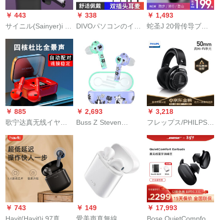
￥ 443
￥ 338
￥ 1,493
サイニル(Sainyer)i 12
DIVOパソコンのイヤ
蛇圣J 20骨传导ブル
Bluetoothイヤ無線運
ホーンは耳に入りま
ートゥーイヤ5.0无线
動ジョグ双耳音楽tws
す。マイク付のマイ
运动ジョグ耳元式双
はファウェルOPO
クは长さが2メトルで
耳食鶏ゲムミ【年换
Mivivo Att電話で通用
す。YY音声はcfで生
新】ipx 6级防水
します。
放送します。
￥ 885
￥ 2,693
￥ 3,218
歌宁达真无线イヤホ
Buss Z Steven
フレップス/PHILPS
ーンMi 10 procc 9红
Harrington Aterティ
shp 9500Ӣドサウン
米k 30 nome me me
スト名を连ねてカス
ドトラック监聴级连
8 proBluetoothイヤ運
タスズした。
携电话ボックスボッ
動入耳式赤
クスボックス
￥ 743
￥ 149
￥ 17,993
Havit(Havit)i 97真无
愛美声真無線
Bose QuietCompfort