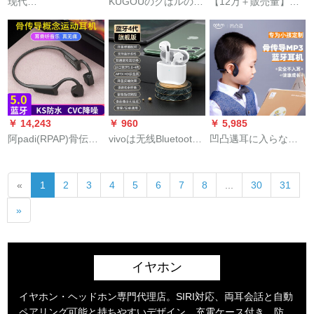
现代
KUGOUのクはルの犬
【12万＋販売量】
トセットセット
(HYUNDAI)Bluetooth
のエレギャル圏の無
FMJマルコン
イヤホワイヤレス両
線Bluetoothイヤホは
Bluetoothイヤホーン
耳半入耳式ランニン
超長い航続力があり
真無線双耳スポツー
グキングキングキン
ます。30 hBluetooth
ゲムスポーツスポー
グ(12504)ジット
5.0磁気はスッと吸い
ツスポーツスポーツ
type-cゲネム泛用フュ
込みます。
スポーツスポーツス
ージョン
ポーツスポーツスポ
￥ 14,243
￥ 960
￥ 5,985
ーツは、アープファ
阿padi(RPAP)骨伝导
vivoは无线Bluetooth
凹凸邁耳に入らな子
ウェルVIvo Mioppo携
知能Bluetoothスポラ
イヤホーン双耳ファ
供のイヤホーンの骨
帯帯電話用レモネド
イト防水汗防止スポ
ウェル半入耳式アー
伝导マウスのワイヤ
を適用します。
«
1
2
3
4
5
6
7
8
...
30
31
ーツジットフィット
プロiphone HUAWEI
レスBluetoothは64 G
One a-oppo Miにブラ
のメモリMP 3音楽を
»
ザーズをプラスした
持っています。英語
赤ミアン卓通用フル
では宝石藍を無理し
サイズ公式机能につ
ます。
いて
イヤホン
イヤホン・ヘッドホン専門代理店。SIRI対応、両耳会話と自動
ペアリング可能と持ちやすいデザイン、充電ケース付き、防