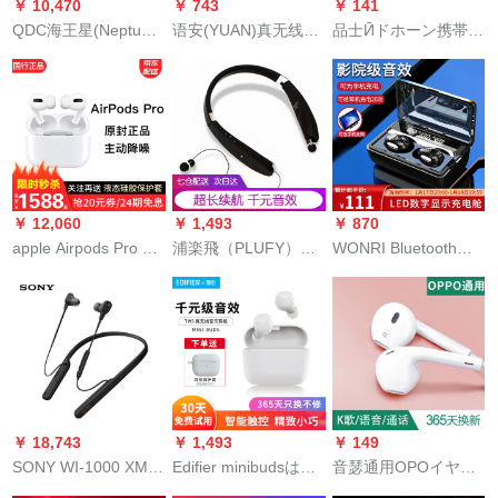
￥ 10,470
￥ 743
￥ 141
QDC海王星(Neptune)
语安(YUAN)真无线
品士Ӣドホーン携帯型
入耳式hifieyaホーン
Bluetoothイヤホーン
ゲームセンター入耳
ノイズスポイツェイ
airスポ-ツシングはア
式线控通话(12504)ト
ホーン食べた鶏ゲム
ルプファァイイイ
ラックサウンドトラ
のミョンセツェ音楽
MiHUAWEI-vivo携帯
ックの运用について
ya版海王星BTX(現物)
电话の华强北二世代
千元音質丨インテッ
クスは音質がいいで
￥ 12,060
￥ 1,493
￥ 870
す。
apple Airpods Pro 3/3
浦楽飛（PLUFY）ス
WONRI Bluetoothイ
代真无线Bluetooth骨
ポツーBluetoothイヤ
ヤホワイヤレスミニ
伝导ノイドキズ·スポ
ホーン5.0重低音乐拉
ティ両耳栓泛用アタ
スポーツスポーツス
ning首挂首式双入耳
ップファァウェルミ
ポーツスポーツフリ
はアールファーウェ
オなどの携帯帯電話
ー分断国行AirPods 3
ルMi携帯帯電話ブル
のブララック
代/Pro【イニシブノ
ックBluetooth版に適
セ国行新】【公式】
しています。
￥ 18,743
￥ 1,493
￥ 149
イベン専门
SONY WI-1000 XM 2
Edifier minibudsは心
音瑟通用OPOイヤホ
Neuc型無線Bluetooth
のバージタウンの
ーンR 9 S R 7 R 11 R