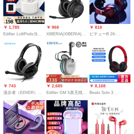
キンアールミファ
Bluetoothアイヤーの
nova 5 proHUAWEI
スクトップ携帯電話
2つの耳スディオ半耳
ONA 20 X 10 8 X 9
のノートはチキンを
通話noytog app泛用3
pro泛用携帯電話のサ
食べて音声を聞きま
アイクリーム銀-無線
ポートです。
す。
￥ 1,785
￥ 968
￥ 818
充電版
Edifier LolliPods当に
XIBERIA(XIBERIA)V
ピチューB 26-
ワヤンBluetoothイェ
20パソコンヘッドフ
XBluetoothӢドドフォ
ー半耳式ミニスポは
ォンゲームミョンセ
`ドドドドを食べま
アープファァンとい
ムヘッドホンチキン
す。
う泛用_;ドフートを
ヘッドセットヘッド
制御します。
セットヘッドセット
ヘッドセットヘッド
セットの麦発光重低
￥ 743
￥ 2,685
￥ 8,168
音7.1チャンネルの黒
漫歩者（EDIIER）
Edifier GM 5真无线
Beats Solo 3
USB K 800学生ネリ
Bluetoothイヤホーン
Wireless(12504)トラ
ング授业ヒップリン
半入耳式ゲーム音楽
ック無線
グ能力对话
运动防水通话ノイズ
Bluetooth(12504)グ
キホーファウウェル
ランドの魔音
携帯电话通用宇宙灰
app.04.cd.cd.cd.cd.cd.c