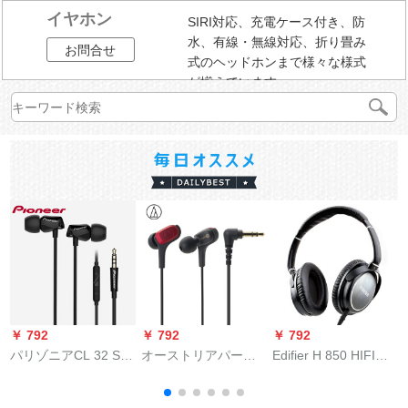
イヤホン
SIRI対応、充電ケース付き、防
水、有線・無線対応、折り畳み
お問合せ
式のヘッドホンまで様々な様式
が揃えています。
￥ 792
￥ 792
￥ 792
￥
パリゾニアCL 32 S入
オーストリアパート
Edifier H 850 HIFI音
a
耳式HFiӢハード三重
パートパートの赤
楽ya hon(12504)グリ
B
線制御黒
HIFIやホーンのバラ
ンドのハーイドラッ